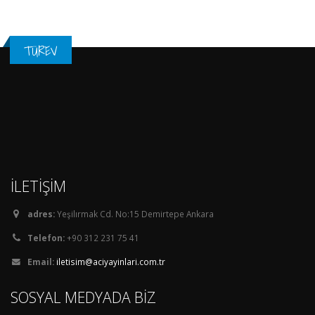
TÜREV
İLETİŞİM
adres:
Yeşilırmak Cd. No:15 Demirtepe Ankara
Telefon:
+90 312 231 75 41
Email:
iletisim@aciyayinlari.com.tr
SOSYAL MEDYADA BİZ