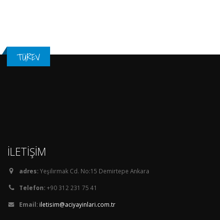
TÜREV
İLETİŞİM
adres:
Yeşilırmak Cd. No:15 Demirtepe Ankara
Telefon:
+90 312 231 75 41
Email:
iletisim@aciyayinlari.com.tr