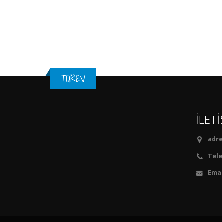
TÜREV
İLET
adre
Tele
Emai