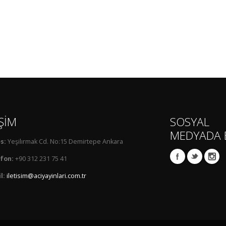
İŞİM
SOSYAL
MEDYADA 
s:
Yeşilırmak Cd. No:15 Demirtepe Ankara
fon:
+90 312 231 75 41
l:
iletisim@aciyayinlari.com.tr