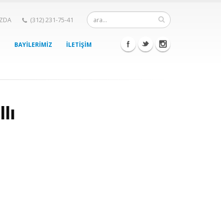
IZDA
(312) 231-75-41
BAYİLERİMİZ
İLETİŞİM
lı