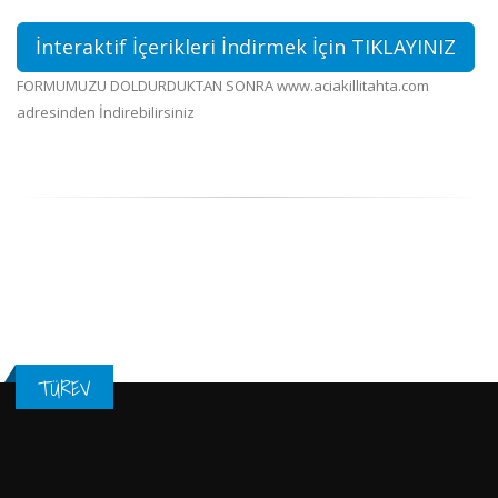
İnteraktif İçerikleri İndirmek İçin TIKLAYINIZ
FORMUMUZU DOLDURDUKTAN SONRA www.aciakillitahta.com
adresinden İndirebilirsiniz
TÜREV