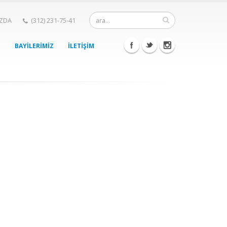
IZDA
(312) 231-75-41
BAYİLERİMİZ
İLETİŞİM