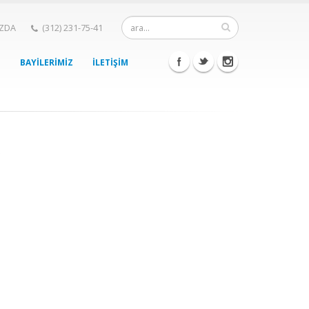
IZDA
(312) 231-75-41
BAYİLERİMİZ
İLETİŞİM