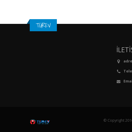
TÜREV
İLET
adre
Tele
Emai
© Copyright 2016