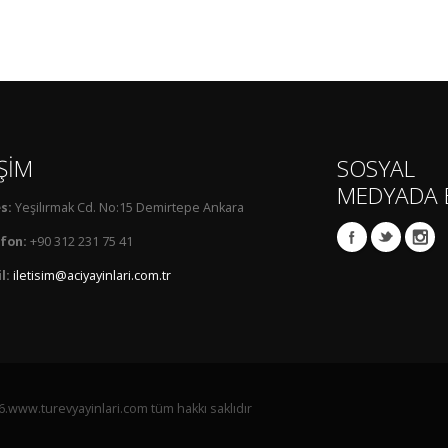
İŞİM
SOSYAL
MEDYADA 
s:
Yeşilırmak Cd. No:15 Demirtepe Ankara
fon:
+90 312 231 75 41
l:
iletisim@aciyayinlari.com.tr
.www.turevyayinlari.com tüm hakkı saklıdır