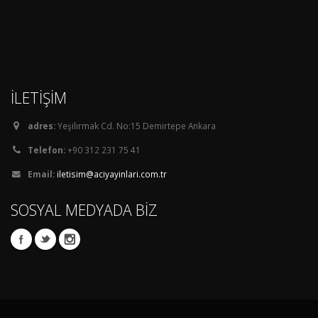
İLETİŞİM
adres:
Yeşilırmak Cd. No:15 Demirtepe Ankara
Telefon:
+90 312 231 75 41
Email:
iletisim@aciyayinlari.com.tr
SOSYAL MEDYADA BİZ