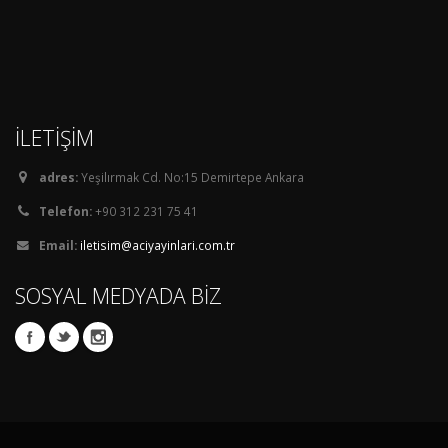
İLETİŞİM
adres:
Yeşilırmak Cd. No:15 Demirtepe Ankara
Telefon:
+90 312 231 75 41
Email:
iletisim@aciyayinlari.com.tr
SOSYAL MEDYADA BİZ