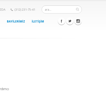
IZDA
(312) 231-75-41
BAYİLERİMİZ
İLETİŞİM
rdımcı